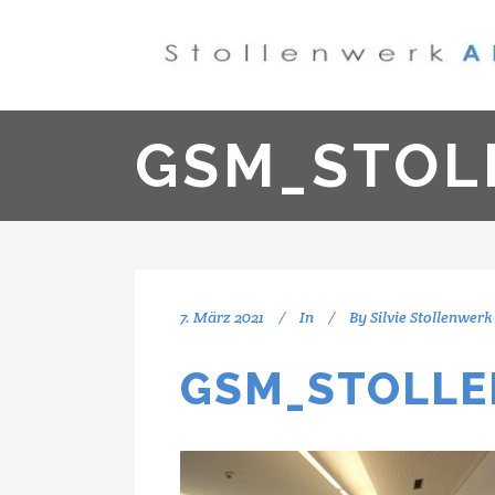
GSM_STOL
7. März 2021
In
By
Silvie Stollenwerk
GSM_STOLLE