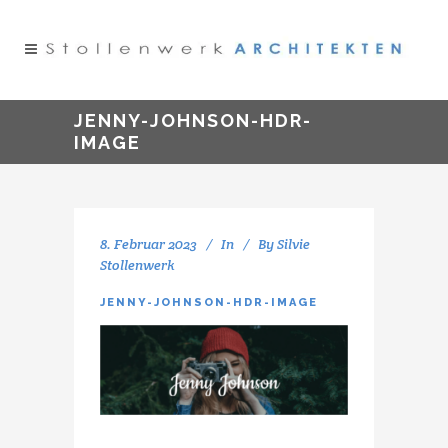
JENNY-JOHNSON-HDR-
IMAGE
8. Februar 2023
In
By
Silvie
Stollenwerk
JENNY-JOHNSON-HDR-IMAGE