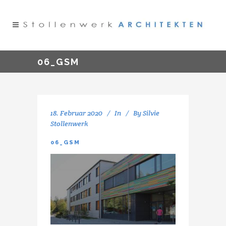
06_GSM
18. Februar 2020
In
By
Silvie
Stollenwerk
06_GSM