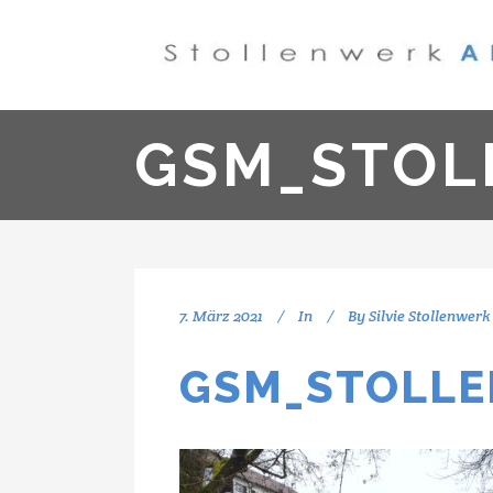
GSM_STOL
7. März 2021
In
By
Silvie Stollenwerk
GSM_STOLL