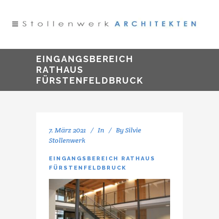
EINGANGSBEREICH
RATHAUS
FÜRSTENFELDBRUCK
7. März 2021
In
By
Silvie
Stollenwerk
EINGANGSBEREICH RATHAUS
FÜRSTENFELDBRUCK